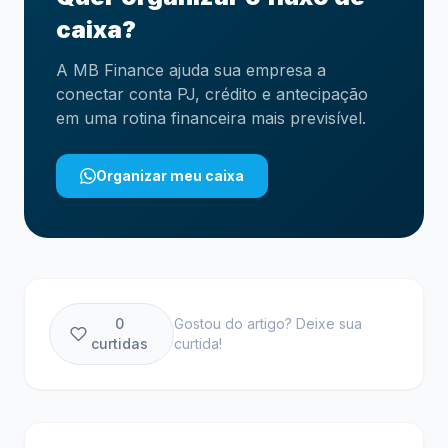
caixa?
A MB Finance ajuda sua empresa a
conectar conta PJ, crédito e antecipação
em uma rotina financeira mais previsível.
Organizar meu caixa
0
Gostou do artigo? Deixe sua
curtidas
curtida!